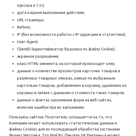
курсора и т.п.);
дата и время выполнения действия;
URL страницы;
Referer;
IP (без возможности работы с IP-адресами в статистике);
User-Agent;
ClientID (идентификатор браузера по файлу Cookie);
экранное разрешение;
класс HTML-элемента, на который происходит клик;
данные о количестве просмотров карточек товаров в
различных товарных списках, кликах по выбранным
карточкам товаров, добавлениях в корзину, удалениях из
корзины в связке с данными о стоимости таких товаров;
данные о фактах заполнения форм на веб-сайтах,
включая ошибки при их заполнении.
Пользуясь сайтом, Посетитель соглашается на то, что
Компания может использовать статистические данные и
файлы Cookies для их последующей обработки системами
Яндекс.Метрика, Top.Mail.Ru, Пиксель VK Рекламы и может