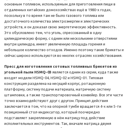
основным топливом, используемым для приготовления пищи в
отдаленных китайских домохозяйствах ещё в 1980-х годах,
поскольку в то время там не было газового топлива или
достаточного количества электроэнергии и электрических
устройств, и он доказал свою энергетическую эффективность.
Это обусловлено тем, что уголь, спрессованный в одну
цилиндрическую форму, с одним или несколькими отверстиями
внутри цилиндра, имеет увеличенную площадь горения и
небольшое количество отходов. Именно поэтому такие брикеты и
сейчас широко используются во многих отраслях хозяйствования.
Пресс для изготовления сотовых топливных брикетов из
угольной пыли HSMQ-03
является одним из серии, куда также
входят модели HSMQ-04, HSMQ-02 и HSMQ-01. Типовая
конструкция разделена на несущий корпус, ротационную
платформу, систему подачи материала, матричную систему
штамповки, а также транспортировочный конвейер. Все эти части
точно взаимодействуют друг с другом. Принцип действия
заключается в том, что на опорной тумбе вращается 4-х или 5-ти
позиционный стол-индексатор, который поочередно
подставляет закрепленную в нём матрицу под действие
исполнительных инструментов. Так, вначале матрица двумя