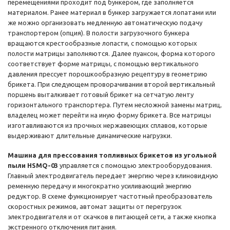
перемещениями проходит под бункером, где заполняется
материалом. Ранее материал в бункер загружается лопатами или
же можно организовать медленную автоматическую подачу
транспортером (опция). В полости загрузочного бункера
вращаются крестообразные лопасти, с помощью которых
полости матрицы заполняются. Далее пуансон, форма которого
соответствует форме матрицы, с помощью вертикального
давления прессует порошкообразную рецептуру в геометрию
брикета. При следующем проворачивании второй вертикальный
поршень выталкивает готовый брикет на сетчатую ленту
горизонтального транспортера. Путем несложной замены матриц,
владелец может перейти на иную форму брикета. Все матрицы
изготавливаются из прочных нержавеющих сплавов, которые
выдерживают длительные динамические нагрузки.
Машина для прессования топливных брикетов из угольной
пыли HSMQ-03
управляется с помощью электрооборудования.
Главный электродвигатель передает энергию через клиновидную
ременную передачу и многократно усиливающий энергию
редуктор. В схеме функционирует частотный преобразователь
скоростных режимов, автомат защиты от перегрузок
электродвигателя и от скачков в питающей сети, а также кнопка
экстренного отключения питания.