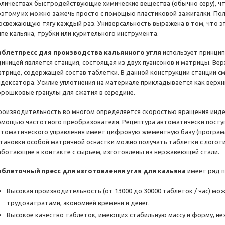
оличествах быстродействующие химические вещества (обычно серу), чт
оэтому их можно зажечь просто с помощью пластиковой зажигалки. По
 освежающую тягу каждый раз. Универсальность выражена в том, что э
ипе кальяна, трубки или курительного инструмента.
аблетпресс для производства кальянного угля
использует принцип
диницей является станция, состоящая из двух пуансонов и матрицы. Ве
атрице, содержащей состав таблетки. В данной конструкции станции 
ндексатора. Усилие уплотнения на материале прикладывается как верхни
орошковые гранулы для сжатия в середине.
роизводительность во многом определяется скоростью вращения индекс
омощью частотного преобразователя. Рецептура автоматически поступ
втоматического управления имеет цифровую элементную базу (програм
становки особой матричной оснастки можно получать таблетки с логоти
аботающие в контакте с сырьем, изготовлены из нержавеющей стали.
аблеточный пресс для изготовления угля для кальяна
имеет ряд 
Высокая производительность (от 13000 до 30000 таблеток / час) мо
трудозатратами, экономией времени и денег.
Высокое качество таблеток, имеющих стабильную массу и форму, не