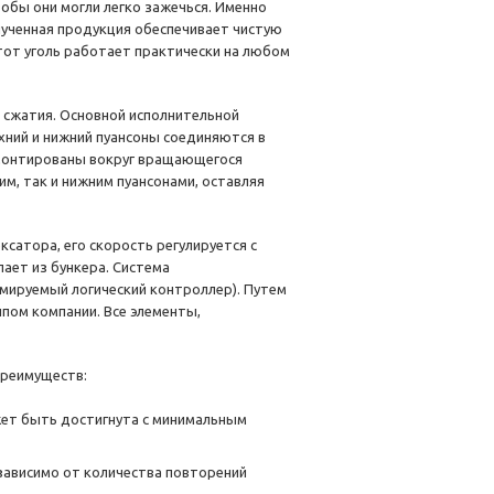
обы они могли легко зажечься. Именно
лученная продукция обеспечивает чистую
тот уголь работает практически на любом
 сжатия. Основной исполнительной
рхний и нижний пуансоны соединяются в
смонтированы вокруг вращающегося
м, так и нижним пуансонами, оставляя
атора, его скорость регулируется с
ает из бункера. Система
мируемый логический контроллер). Путем
пом компании. Все элементы,
преимуществ:
жет быть достигнута с минимальным
зависимо от количества повторений