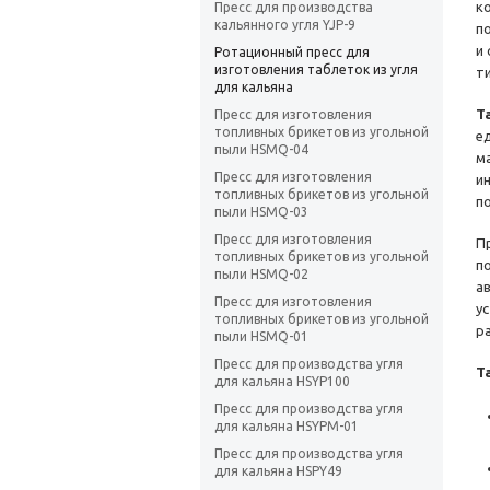
к
Пресс для производства
кальянного угля YJP-9
п
и
Ротационный пресс для
изготовления таблеток из угля
т
для кальяна
Т
Пресс для изготовления
топливных брикетов из угольной
е
пыли HSMQ-04
м
Пресс для изготовления
и
топливных брикетов из угольной
п
пыли HSMQ-03
Пресс для изготовления
П
топливных брикетов из угольной
п
пыли HSMQ-02
а
Пресс для изготовления
у
топливных брикетов из угольной
р
пыли HSMQ-01
Пресс для производства угля
Т
для кальяна HSYP100
Пресс для производства угля
для кальяна HSYPM-01
Пресс для производства угля
для кальяна HSPY49