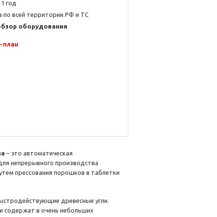
 1 год
 по всей территории РФ и ТС
обзор оборудования
-план
на
– это автоматическая
 для непрерывного производства
путем прессования порошков в таблетки
быстродействующие древесные угли.
 и содержат в очень небольших