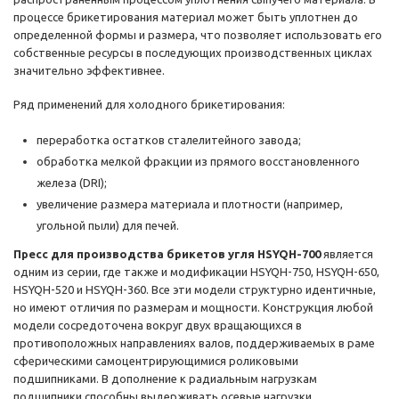
процессе брикетирования материал может быть уплотнен до
определенной формы и размера, что позволяет использовать его
собственные ресурсы в последующих производственных циклах
значительно эффективнее.
Ряд применений для холодного брикетирования:
переработка остатков сталелитейного завода;
обработка мелкой фракции из прямого восстановленного
железа (DRI);
увеличение размера материала и плотности (например,
угольной пыли) для печей.
Пресс для производства брикетов угля HSYQH-700
является
одним из серии, где также и модификации HSYQH-750, HSYQH-650,
HSYQH-520 и HSYQH-360. Все эти модели структурно идентичные,
но имеют отличия по размерам и мощности. Конструкция любой
модели сосредоточена вокруг двух вращающихся в
противоположных направлениях валов, поддерживаемых в раме
сферическими самоцентрирующимися роликовыми
подшипниками. В дополнение к радиальным нагрузкам
подшипники способны выдерживать осевые нагрузки,