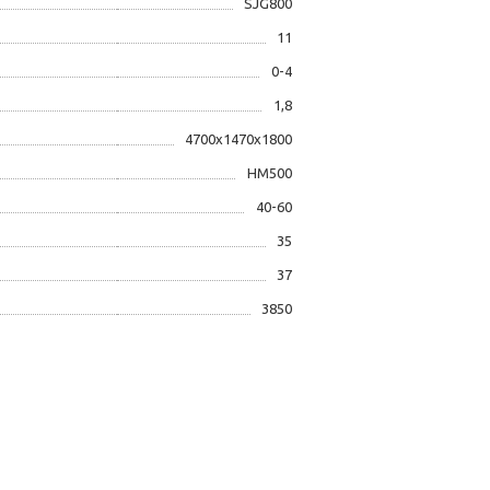
SJG800
11
0-4
1,8
4700х1470х1800
HM500
40-60
35
37
3850