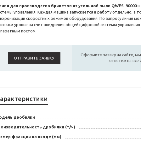
иния для производства брикетов из угольной пыли QWES-90000
в
истемы управления. Каждая машина запускается в работу отдельно, а т
инхронизации скоростных режимов оборудования. По запросу линия мо
ысоком уровне за счет внедрения общей цифровой системы управления
ппаратным постом.
Оформите заявку на сайте, мы
ОТПРАВИТЬ ЗАЯВКУ
ответим на все
арактеристики
одель дробилки
роизводительность дробилки (т/ч)
змер фракции на входе (мм)