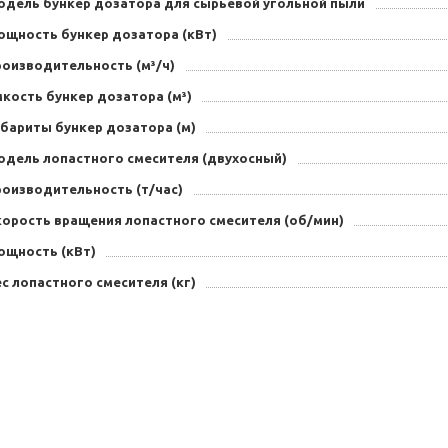
одель бункер дозатора для сырьевой угольной пыли
ощность бункер дозатора (кВт)
роизводительность (м³/ч)
кость бункер дозатора (м³)
абариты бункер дозатора (м)
одель лопастного смесителя (двухосный)
роизводительность (т/час)
корость вращения лопастного смесителя (об/мин)
ощность (кВт)
с лопастного смесителя (кг)