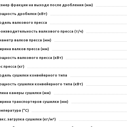
азмер фракции на выходе после дробления (мм)
ощность дробилки (кВт)
одель валкового пресса
роизводительность валкового пресса (т/ч)
иаметр валков пресса (мм)
ирина валков пресса (мм)
ощность валкового пресса (кВт)
с пресса (кг)
одель сушилки конвейерного типа
ощность сушилки конвейерного типа (кВт)
лина камеры сушилки (мм)
ирина транспортеров сушилки (мм)
мпература (°С)
кс. загрузка сушилки (кг/м²)