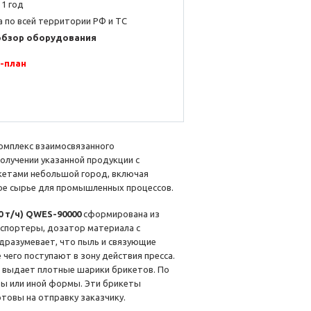
 1 год
 по всей территории РФ и ТС
обзор оборудования
-план
комплекс взаимосвязанного
олучении указанной продукции с
икетами небольшой город, включая
кое сырье для промышленных процессов.
 т/ч) QWES-90000
сформирована из
нспортеры, дозатор материала с
одразумевает, что пыль и связующие
чего поступают в зону действия пресса.
 выдает плотные шарики брикетов. По
ы или иной формы. Эти брикеты
отовы на отправку заказчику.