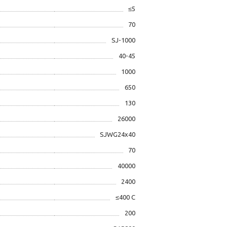
≤5
70
SJ-1000
40-45
1000
650
130
26000
SJWG24х40
70
40000
2400
≤400 C
200