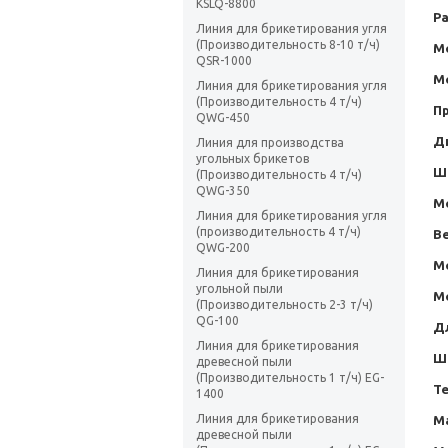
KSLQ-8800
Р
Линия для брикетирования угля
(Производительность 8-10 т/ч)
М
QSR-1000
М
Линия для брикетирования угля
(Производительность 4 т/ч)
П
QWG-450
Д
Линия для производства
угольных брикетов
Ш
(Производительность 4 т/ч)
QWG-350
М
Линия для брикетирования угля
(производительность 4 т/ч)
Ве
QWG-200
М
Линия для брикетирования
угольной пыли
М
(Производительность 2-3 т/ч)
QG-100
Д
Линия для брикетирования
Ш
древесной пыли
(Производительность 1 т/ч) EG-
Те
1400
Линия для брикетирования
Ма
древесной пыли