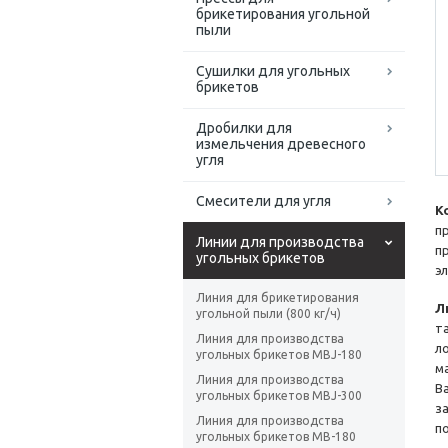
брикетирования угольной
пыли
Сушилки для угольных
брикетов
Дробилки для
измельчения древесного
угля
Смесители для угля
К
п
Линии для производства
п
угольных брикетов
э
Линия для брикетирования
Л
угольной пыли (800 кг/ч)
т
Линия для производства
л
угольных брикетов MBJ-180
м
Линия для производства
В
угольных брикетов MBJ-300
з
Линия для производства
п
угольных брикетов MB-180