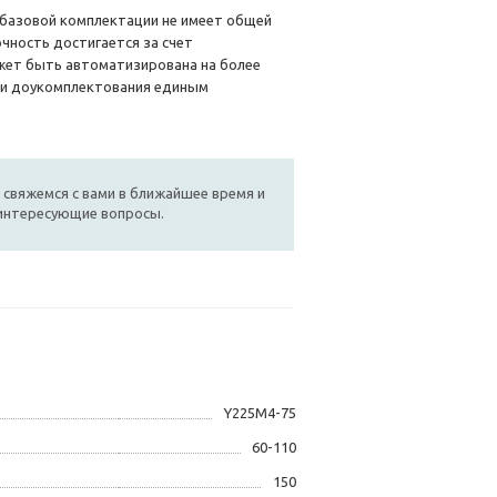
 базовой комплектации не имеет общей
очность достигается за счет
жет быть автоматизирована на более
 и доукомплектования единым
 свяжемся с вами в ближайшее время и
 интересующие вопросы.
Y225M4-75
60-110
150