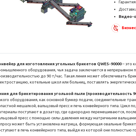
Гарантия
Доставка
Видео-
Бизнес
онвейер для изготовления угольных брикетов QWES-90000
– это 
ромышленного оборудования, чья задача заключается в непрерывном п
роизводительностью до 90 т/час. Такая линия может обеспечивать бр
лектростанцию, котельные школ или больниц, поставлять энергетичес
иния для брикетирования угольной пыли (производительность 90
акого оборудования, как основной бункер подачи, соединительные тра
опастной мешалкой, вальцовый пресс и печь конвейерного типа. Цикл п
атериалы поступают в дозатор, где однородно перемешиваются, после 
альцовый пресс с помощью силы давления между матричными вальцами
апросу может быть установлена матрица, формующая овальные брикет
оступают в печь конвейерного типа, выйдя из которой они полностью г