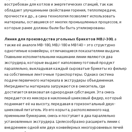
востребован для котлов и энергетических станций, так как
обладает улучшенными свойствами горения, теплопередачи,
прочности и др., а сама технология позволяет использовать
материалы, оставшиеся от многих промышленных процессов, и
которые ранее должны были бы быть утилизированы.
Линия для производства угольных брикетов MBJ-300
, а
также её аналоги MB-180, MBJ-180 и MB140 – это структурно
однотипные конвейеры, отличающиеся показателями выдачи.
Главными исполнительными машинами линии являются два
экструдера, которые выдают наполовину готовый продукт
параллельно, выкладывая каждый сыроватые брикеты из фильер
на собственные ленточные транспортеры. Однако система
подачи первичного материала в экструдеры объединенная.
Ингредиенты материала загружаются в смеситель, где
достигается вязковатая однородная субстанция. Эта смесь
передается из миксера в наклонный шнековый фидер, который
поднимает её на высоту, передавая в горизонтальный двух-
шнековый питатель. Из его корыта, расположенного над
приемными бункерами, смесь и поступает в два параллельно
установленных экструдера. Целесообразно расширить линии с
внедрением одной или двух конвейерных многоуровневых печей